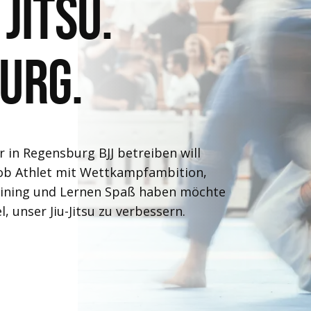
 Jitsu.
burg.
er in Regensburg BJJ betreiben will
l, ob Athlet mit Wettkampfambition,
aining und Lernen Spaß haben möchte
, unser Jiu-Jitsu zu verbessern.