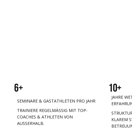
6+
10+
JAHRE WE
SEMINARE & GASTATHLETEN PRO JAHR
ERFAHRU
TRAINIERE REGELMÄSSIG MIT TOP-C
STRUKTUR
OACHES & ATHLETEN VON A
KLAREM S
USSERHALB.
BETREUU