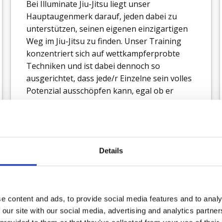
Bei Illuminate Jiu-Jitsu liegt unser
Hauptaugenmerk darauf, jeden dabei zu
unterstützen, seinen eigenen einzigartigen
Weg im Jiu-Jitsu zu finden. Unser Training
konzentriert sich auf wettkampferprobte
Techniken und ist dabei dennoch so
ausgerichtet, dass jede/r Einzelne sein volles
Potenzial ausschöpfen kann, egal ob er
einen Wettkampf anstrebt oder nicht.
BJJ ist ein sehr individueller Sport und dein
Jiu-Jitsu wird maßgeblich von deinem
Details
Körpertyp aber auch von deiner
Persönlichkeit beeinflusst.Es gibt unserer
Meinung nach keine "One-fits-all" Lösung für
Jiu-Jitsu
e content and ads, to provide social media features and to analy
 our site with our social media, advertising and analytics partn