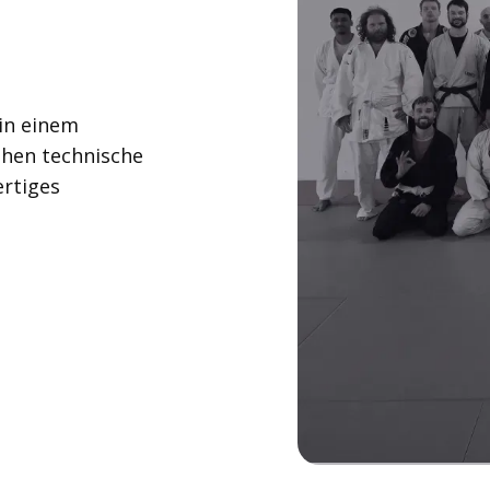
in einem
ehen technische
ertiges