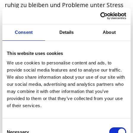
ruhig zu bleiben und Probleme unter Stress
systematisch zu lösen. Diese Fähigkeiten sind
eng mit der ursprünglichen Idee verbunden,
die in den frühen Vale-Tudo-Zeiten in
Consent
Details
About
Brasilien entstand: ein funktionales,
realistisches System, das sich ständig
This website uses cookies
weiterentwickeln muss, um effektiv zu
We use cookies to personalise content and ads, to
bleiben. Dieser permanente Lernprozess ist
provide social media features and to analyse our traffic.
ein zentraler Grund, warum viele dem BJJ
We also share information about your use of our site with
über Jahre treu bleiben.
our social media, advertising and analytics partners who
may combine it with other information that you’ve
provided to them or that they’ve collected from your use
Training wird Teil des Alltags
of their services.
In Brasilien entwickelte sich rund um die
ersten Academias, insbesondere in Rio, eine
starke Trainingskultur, die weit über das
Consent
Necessary