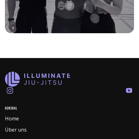
Instagram
You
General
Home
Über uns