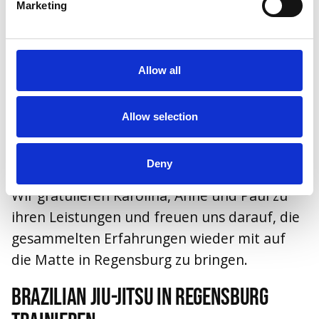
Die Munich Open war erneut eine großartige
Marketing
Gelegenheit, alte Freunde zu treffen, neue
Kontakte innerhalb der BJJ-Community zu
knüpfen und sich mit Athleten aus
Allow all
unterschiedlichsten Teams auszutauschen.
Allow selection
Genau dieser Gemeinschaftsgedanke gehört
seit den Anfängen zu den wichtigsten Werten
des
Brazilian Jiu-Jitsu.
Deny
Wir gratulieren Karolina, Anne und Paul zu
ihren Leistungen und freuen uns darauf, die
gesammelten Erfahrungen wieder mit auf
die Matte in Regensburg zu bringen.
Brazilian Jiu-Jitsu in Regensburg