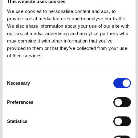
Wettkämpfe sind für uns weit mehr als reine
This website uses cookies
Ergebnislisten.
We use cookies to personalise content and ads, to
provide social media features and to analyse our traffic.
Sie bieten die Möglichkeit, sich selbst
We also share information about your use of our site with
herauszufordern, unter Druck zu lernen und
our social media, advertising and analytics partners who
may combine it with other information that you’ve
Erfahrungen zu sammeln, die sich direkt auf
provided to them or that they’ve collected from your use
das tägliche Training übertragen lassen.
of their services.
Ob Gold, Silber oder Bronze – jeder Start auf
einer großen Turnierbühne erfordert Mut,
Consent
Necessary
Disziplin und die Bereitschaft, die eigene
Selection
Komfortzone zu verlassen.
Preferences
Darauf sind wir als Team besonders stolz.
Gemeinsam wachsen
Statistics